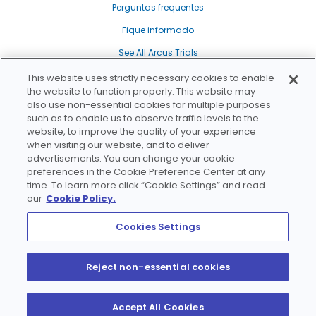
Perguntas frequentes
Fique informado
See All Arcus Trials
Nossa política de transparência
This website uses strictly necessary cookies to enable
the website to function properly. This website may
Política de privacidade
also use non-essential cookies for multiple purposes
such as to enable us to observe traffic levels to the
Política de privacidade de dados de saúde de Washington
website, to improve the quality of your experience
Política de cookies
when visiting our website, and to deliver
advertisements. You can change your cookie
Não venda/compartilhe minhas informações pessoais
preferences in the Cookie Preference Center at any
time. To learn more click “Cookie Settings” and read
Termos de uso
our
Cookie Policy.
Mapa do site
Cookies Settings
Reject non-essential cookies
©
2026
Arcus Biosciences, Inc. Todos os direitos reservados.
Accept All Cookies