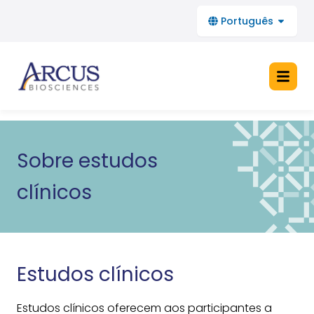
Português
Sobre estudos
Início
clínicos
Sobre estudos clínicos
Perguntas frequentes
Fique informado
Estudos clínicos
See All Arcus Trials
Estudos clínicos oferecem aos participantes a